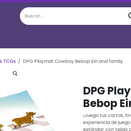
juego semanal
Eventos Especiales
M
os TCGs
DPG Playmat Cowboy Bebop Ein and family
DPG Pla
Bebop Ei
¡Juega tus cartas, tir
experiencia de juego
estándar con tejido 