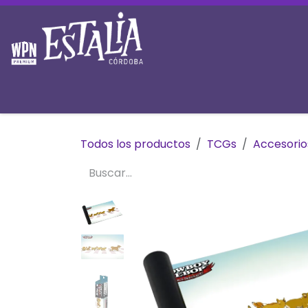
Ir al contenido
Inicio
Tienda
Prereservas
Mesas y 
Todos los productos
TCGs
Accesori