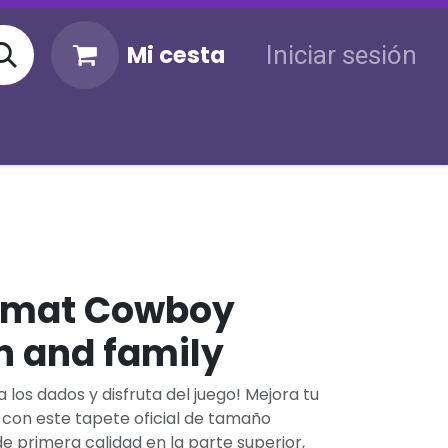
Mi cesta
Iniciar sesión
KM
Sigue tu envío
Atención al cliente
ymat Cowboy
n and family
a los dados y disfruta del juego! Mejora tu
 con este tapete oficial de tamaño
de primera calidad en la parte superior,