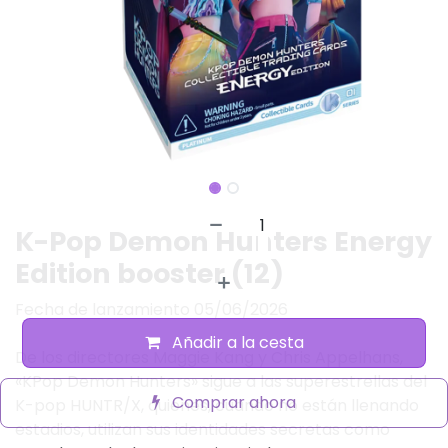
K-Pop Demon Hunters Energy
Edition booster (12)
Fecha de lanzamiento 05/06/2026
Añadir a la cesta
De los directores Maggie Kang y Chris Appelhans,
«KPop Demon Hunters» sigue a las superestrellas del
Comprar ahora
K-pop HUNTR/X, quienes, cuando no están llenando
estadios, utilizan sus identidades secretas como