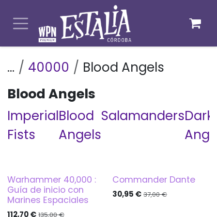
Ir al contenido
...
40000
Blood Angels
Blood Angels
Imperial
Blood
Salamanders
Dark
Fists
Angels
Ange
Warhammer 40,000 :
Commander Dante
PREVENTA
Guía de inicio con
30,95
€
37,00
€
Marines Espaciales
112,70
€
135,00
€