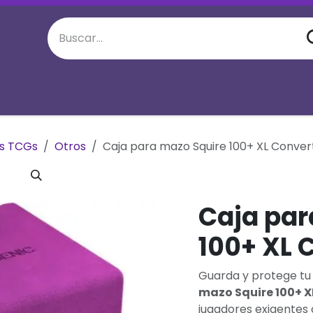
juego semanal
Eventos Especiales
M
os TCGs
Otros
Caja para mazo Squire 100+ XL Convert
Caja par
100+ XL 
Guarda y protege tu 
mazo Squire 100+ X
jugadores exigentes