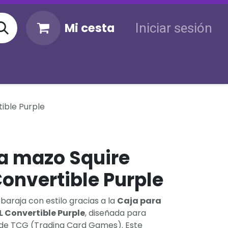
Mi cesta
Iniciar sesión
KM
Sigue tu envío
Atención al cliente
ible Purple
a mazo Squire
Convertible Purple
baraja con estilo gracias a la
Caja para
L Convertible Purple
, diseñada para
 de TCG (Trading Card Games). Este