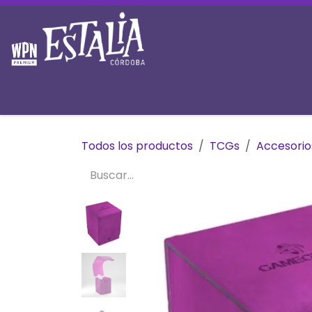
Ir al contenido
Inicio
Tienda
Prereservas
Mesas y 
Todos los productos
TCGs
Accesori