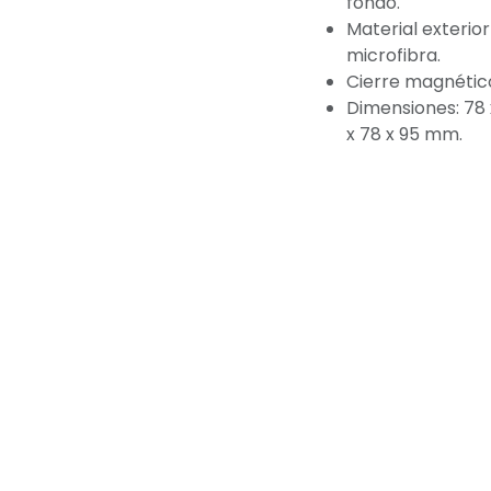
fondo.
Material exterio
microfibra.
Cierre magnétic
Dimensiones: 78 
x 78 x 95 mm.
16,95
€
(IVA inclu
Política de privacidad
 Devoluciones
Aviso legal
Con tecnología de