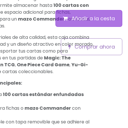
ermite almacenar hasta
100 cartas con
e espacio adicional para fichas,
Añadir a la cesta
 para un
mazo Commander
con fundas
as.
ales de alta calidad, esta caja combina
dad y un diseño atractivo en color morado,
Comprar ahora
nsportar tus cartas como para
 en tus partidas de
Magic: The
n TCG
,
One Piece Card Game
,
Yu-Gi-
e cartas coleccionables.
ncipales:
ta
100 cartas estándar enfundadas
ra fichas o
mazo Commander
con
le con tapa removible que se adhiere al