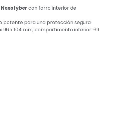
r
Nexofyber
con forro interior de
o potente para una protección segura.
x 96 x 104 mm; compartimento interior: 69
ido)
Póngase en contacto
- El mejor
Comercio electrónico de código