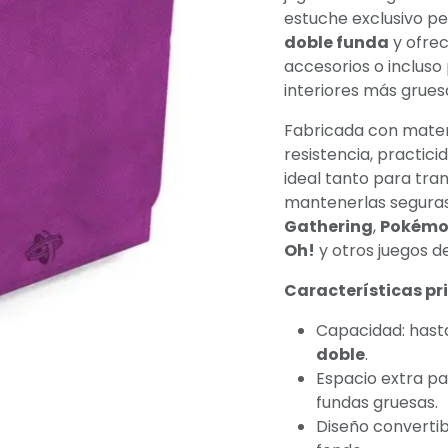
estuche exclusivo p
doble funda
y ofrec
accesorios o incluso
interiores más grues
Fabricada con materi
resistencia, practici
ideal tanto para tra
mantenerlas seguras
Gathering
,
Pokémo
Oh!
y otros juegos d
Características pri
Capacidad: has
doble
.
Espacio extra pa
fundas gruesas.
Diseño convertib