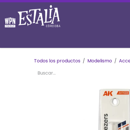
Ir al contenido
Inicio
Tienda
Prereservas
Mesas y 
Todos los productos
Modelismo
Acce