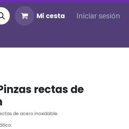
Mi cesta
Iniciar sesión
KM
Sigue tu envío
Atención al cliente
inzas rectas de
n
ectas de acero inoxidable.
ático.