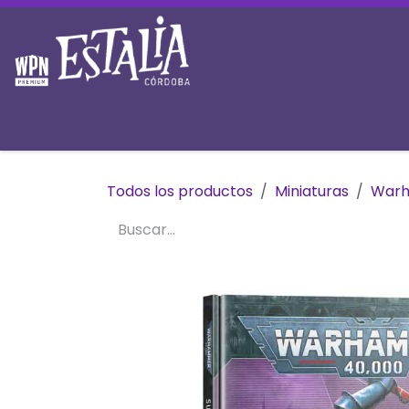
Ir al contenido
Inicio
Tienda
Prereservas
Mesas y 
Todos los productos
Miniaturas
War