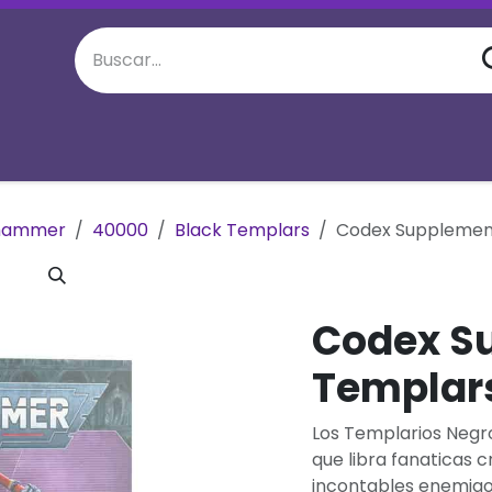
juego semanal
Eventos Especiales
M
hammer
40000
Black Templars
Codex Supplement
Codex S
Templar
Los Templarios Negro
que libra fanaticas 
incontables enemigo