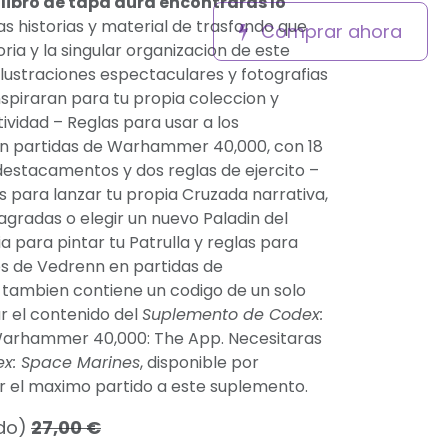
 libro de tapa dura encontraras lo
as historias y material de trasfondo que
Comprar ahora
oria y la singular organizacion de este
Ilustraciones espectaculares y fotografias
spiraran para tu propia coleccion y
ividad – Reglas para usar a los
n partidas de Warhammer 40,000, con 18
 destacamentos y dos reglas de ejercito –
s para lanzar tu propia Cruzada narrativa,
agradas o elegir un nuevo Paladin del
 para pintar tu Patrulla y reglas para
os de Vedrenn en partidas de
 tambien contiene un codigo de un solo
r el contenido del
Suplemento de Codex:
arhammer 40,000: The App. Necesitaras
x: Space Marines
, disponible por
r el maximo partido a este suplemento.
ido)
27,00
€