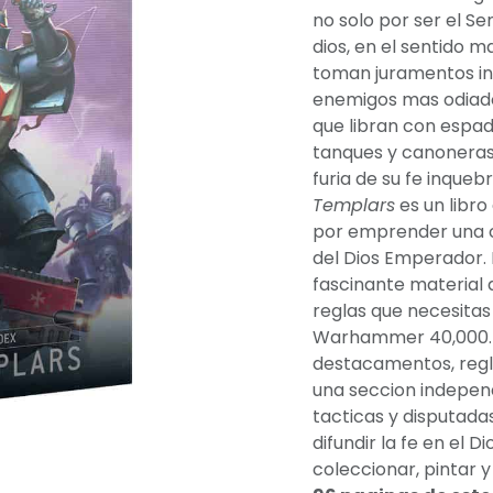
no solo por ser el 
dios, en el sentido m
toman juramentos in
enemigos mas odiados
que libran con espada
tanques y canoneras 
furia de su fe inqueb
Templars
es un libro
por emprender una c
del Dios Emperador. E
fascinante material d
reglas que necesitas
Warhammer 40,000. D
destacamentos, regl
una seccion independ
tacticas y disputadas
difundir la fe en el 
coleccionar, pintar 