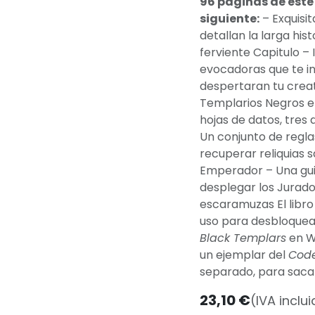
96 paginas de este
siguiente:
– Exquisit
detallan la larga hist
ferviente Capitulo – 
evocadoras que te in
despertaran tu creat
Templarios Negros e
hojas de datos, tres
Un conjunto de regla
recuperar reliquias s
Emperador – Una guia
desplegar los Jurad
escaramuzas El libro
uso para desbloquea
Black Templars
en W
un ejemplar del
Code
separado, para saca
23,10
€
(IVA inclu