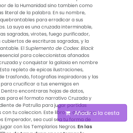
Senor de la Humanidad sino tambien como
as literal de la palabra. En su nombre,
quebrantables para erradicar a sus
. La suya es una cruzada interminable,
s sagradas, virotes, fuego purificador,
cubiertos de escrituras sagradas, y la
rantable. El
Suplemento de Codex: Black
 esencial para coleccionistas afanados
ruzada y conquistar la galaxia en nombre
sta repleto de epicas ilustraciones,
e trasfondo, fotografias inspiradoras y las
 para crucificar a tus enemigos en
entro encontraras hojas de datos,
as para el formato narrativo Cruzada y
iente de Patrulla para jugar partidas
 con tu coleccion. Este libro te ayudara a
Añadir a la cesta
Dios Emperador, sea cual sea tu forma de
y jugar con los Templarios Negros.
En las