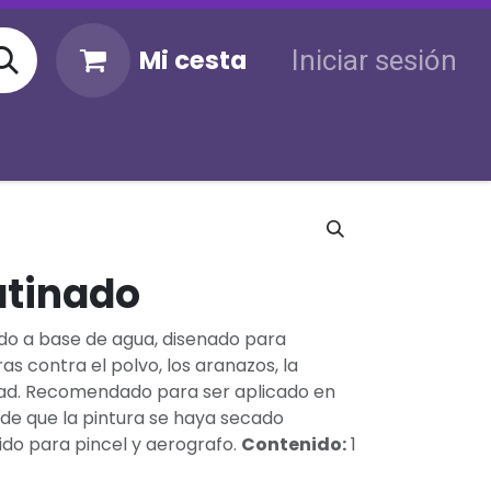
Mi cesta
Iniciar sesión
KM
Sigue tu envío
Atención al cliente
atinado
nado a base de agua, disenado para
as contra el polvo, los aranazos, la
ad. Recomendado para ser aplicado en
de que la pintura se haya secado
do para pincel y aerografo.
Contenido:
1