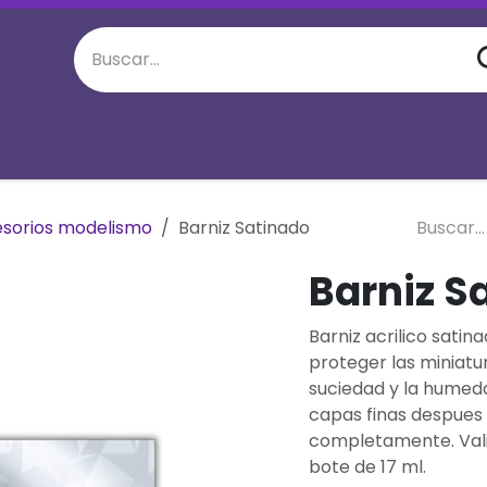
juego semanal
Eventos Especiales
M
sorios modelismo
Barniz Satinado
Barniz S
Barniz acrilico sati
proteger las miniatur
suciedad y la humed
capas finas despues 
completamente. Vali
bote de 17 ml.