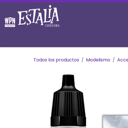
Ir al contenido
Inicio
Tienda
Prereservas
Mesas y 
Todos los productos
Modelismo
Acce