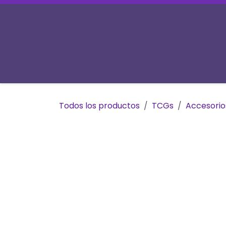
Ir al contenido
Inicio
Tienda
Prereservas
Mesas y 
Todos los productos
TCGs
Accesori