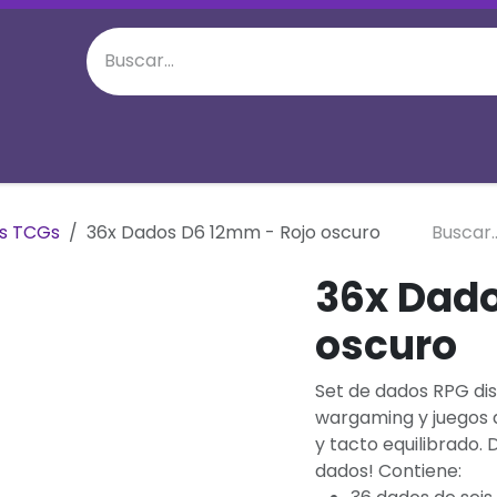
juego semanal
Eventos Especiales
M
os TCGs
36x Dados D6 12mm - Rojo oscuro
36x Dado
oscuro
Set de dados RPG di
wargaming y juegos 
y tacto equilibrado.
D
dados!
Contiene: