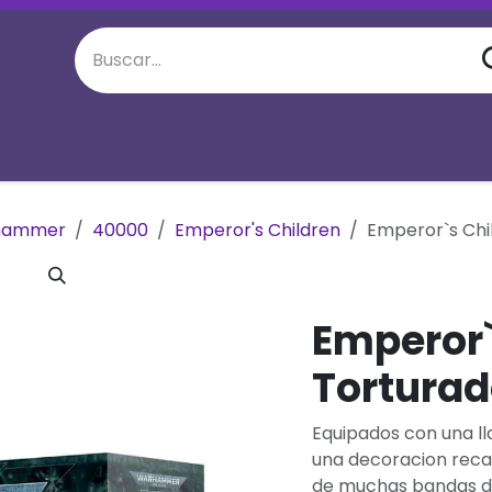
juego semanal
Eventos Especiales
M
hammer
40000
Emperor's Children
Emperor`s Chi
Emperor`
Torturad
Equipados con una l
una decoracion reca
de muchas bandas de 