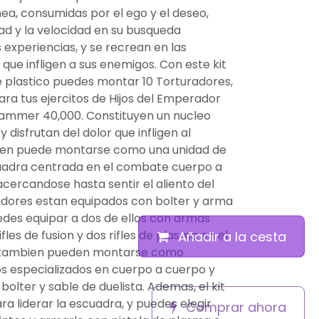
nea, consumidas por el ego y el deseo,
dad y la velocidad en su busqueda
experiencias, y se recrean en las
que infligen a sus enemigos. Con este kit
plastico puedes montar 10 Torturadores,
ara tus ejercitos de Hijos del Emperador
ammer 40,000. Constituyen un nucleo
y disfrutan del dolor que infligen al
bien puede montarse como una unidad de
cuadra centrada en el combate cuerpo a
acercandose hasta sentir el aliento del
adores estan equipados con bolter y arma
des equipar a dos de ellos con armas
fles de fusion y dos rifles de plasma en el
Añadir a la cesta
as tambien pueden montarse como
os especializados en cuerpo a cuerpo y
olter y sable de duelista. Ademas, el kit
ra liderar la escuadra, y puedes elegir
Comprar ahora