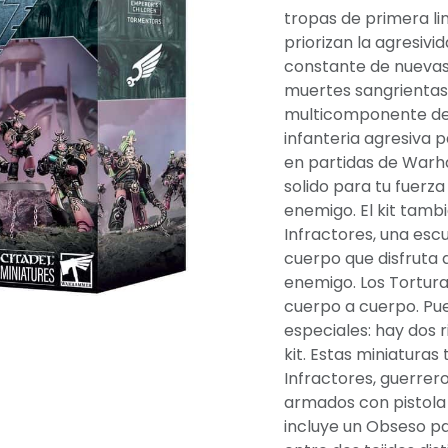
tropas de primera li
priorizan la agresivi
constante de nuevas 
muertes sangrientas 
multicomponente de 
infanteria agresiva p
en partidas de Warh
solido para tu fuerza 
enemigo. El kit tam
Infractores, una es
cuerpo que disfruta 
enemigo. Los Tortur
cuerpo a cuerpo. Pue
especiales: hay dos ri
kit. Estas miniatur
Infractores, guerrer
armados con pistola b
incluye un Obseso pa