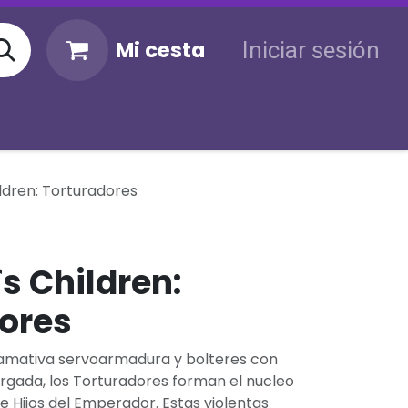
Mi cesta
Iniciar sesión
KM
Sigue tu envío
Atención al cliente
ldren: Torturadores
s Children:
ores
lamativa servoarmadura y bolteres con
rgada, los Torturadores forman el nucleo
Hijos del Emperador. Estas violentas