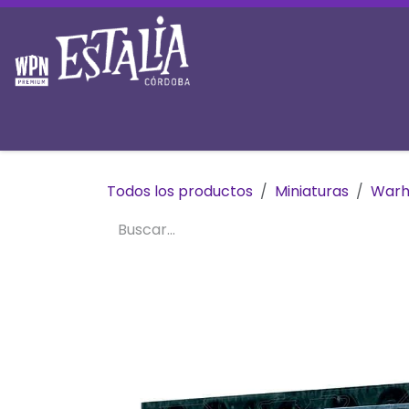
Ir al contenido
Inicio
Tienda
Prereservas
Mesas y 
Todos los productos
Miniaturas
War