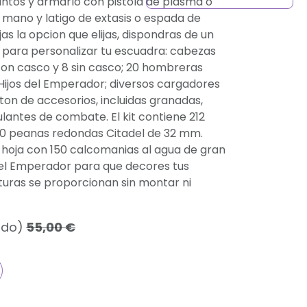
tintos y armarlo con pistola de plasma o
a mano y latigo de extasis o espada de
ijas la opcion que elijas, dispondras de un
para personalizar tu escuadra: cabezas
con casco y 8 sin casco; 20 hombreras
 Hijos del Emperador; diversos cargadores
ton de accesorios, incluidas granadas,
lantes de combate. El kit contiene 212
 10 peanas redondas Citadel de 32 mm.
 hoja con 150 calcomanias al agua de gran
 del Emperador para que decores tus
aturas se proporcionan sin montar ni
ido)
55,00
€