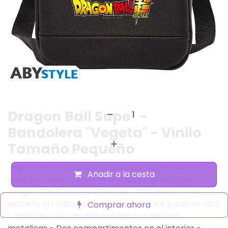
Dragon Ball Super -
Bandolera "Vegeta" - Vinilo
Tamaño Pequeño
Vegeta esta listo para lanzar su ataque especial
Añadir a la cesta
para proteger tus pertenencias en este bolso
Dragon Ball Super de ABYstyle.
Usalo para ir a la
escuela, al trabajo o simplemente para pasar el rato.
Comprar ahora
- Bolsa de vinilo de alta calidad con hebillas