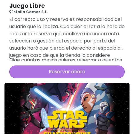
Juego Libre
Estalia Games S.L.
El correcto uso y reserva es responsabilidad del
usuario que lo realiza. Cualquier error a la hora de
realizar la reserva que conlleve una incorrecta
selección o gestión del espacio por parte del
usuario hará que pierda el derecho al espacio de
juego en caso de que la tienda lo considere
Elige cuántas mesas quieres reservar o asientos
necesario para un correcto uso y control de la
de juego, en función de la actividad que vayáis a
zona de juego.
Reservar ahora
realizar o cuantos jugadores seáis.
Hay que recordar que 15 minutos de cortesia
despues de la apertura de la tienda se perderan
los derechos de dicha reserva.
Se recuerda que, transcurridos 15 minutos desde
la hora de la reserva, se perderán los derechos
sobre la misma